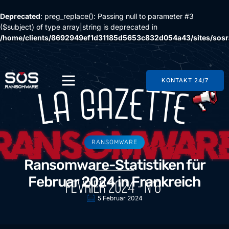
Deprecated
: preg_replace(): Passing null to parameter #3
($subject) of type array|string is deprecated in
/home/clients/8692949ef1d31185d5653c832d054a43/sites/so
content/plugins/wordfence/vendor/wordfence/wf-
waf/src/lib/rules.php
on line
1896
KONTAKT 24/7
RANSOMWARE
Ransomware-Statistiken für
Februar 2024 in Frankreich
5 Februar 2024