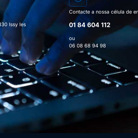
Contacte a nossa célula de e
01 84 604 112
130 Issy les
ou
06 08 68 94 98