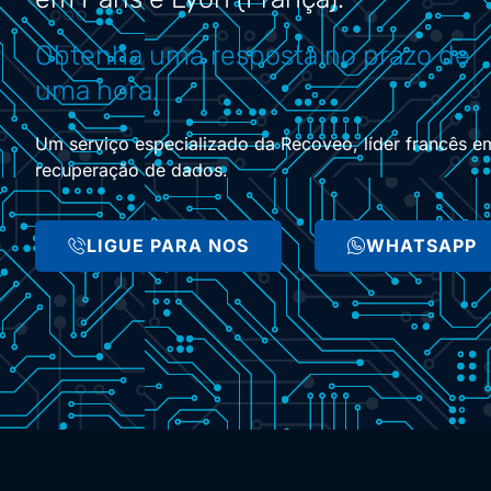
Obtenha uma resposta no prazo de
uma hora.
Um serviço especializado da Recoveo, líder francês e
recuperação de dados.
LIGUE PARA NOS
WHATSAPP