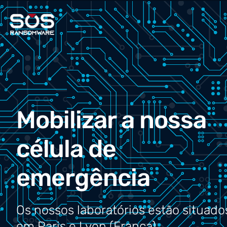
Mobilizar a nossa
célula de
emergência
Os nossos laboratórios estão situado
em Paris e Lyon (França).