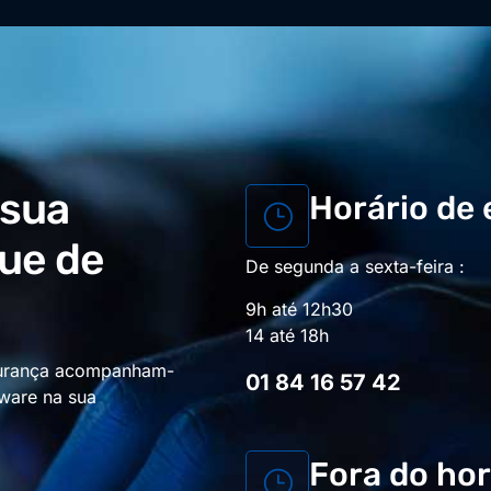
 sua
Horário de
que de
De segunda a sexta-feira :
9h até 12h30
14 até 18h
egurança acompanham-
01 84 16 57 42
mware na sua
Fora do hor