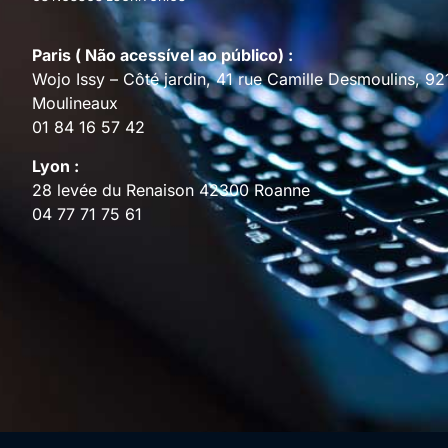
Paris ( Não acessível ao público) :
Wojo Issy – Côté jardin, 41 rue Camille Desmoulins, 92
Moulineaux
01 84 16 57 42
Lyon :
28 levée du Renaison 42300 Roanne
04 77 71 75 61