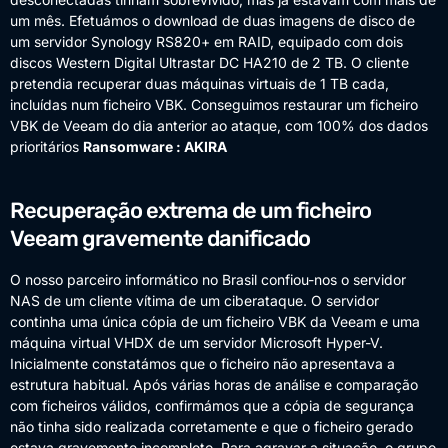
um mês. Efetuámos o download de duas imagens de disco de
um servidor Synology RS820+ em RAID, equipado com dois
discos Western Digital Ultrastar DC HA210 de 2 TB. O cliente
pretendia recuperar duas máquinas virtuais de 1 TB cada,
incluídas num ficheiro VBK. Conseguimos restaurar um ficheiro
VBK de Veeam do dia anterior ao ataque, com 100% dos dados
prioritários
Ransomware : AKIRA
Recuperação extrema de um ficheiro
Veeam gravemente danificado
O nosso parceiro informático no Brasil confiou-nos o servidor
NAS de um cliente vítima de um ciberataque. O servidor
continha uma única cópia de um ficheiro VBK da Veeam e uma
máquina virtual VHDX de um servidor Microsoft Hyper-V.
Inicialmente constatámos que o ficheiro não apresentava a
estrutura habitual. Após várias horas de análise e comparação
com ficheiros válidos, confirmámos que a cópia de segurança
não tinha sido realizada corretamente e que o ficheiro gerado
estava gravemente incompleto. Para agravar a situação, o grupo