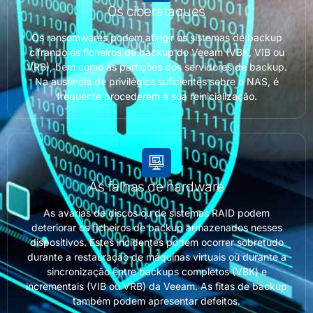
Os ciberataques
Os ransomwares podem atingir os sistemas de backup
cifrando os ficheiros de backup do Veeam (VBK, VIB ou
VRB), bem como as partições dos servidores de backup.
Na ausência de privilégios suficientes sobre o NAS, é
frequente procederem à sua reinicialização.
As falhas de hardware
As avarias de discos ou de sistemas RAID podem
deteriorar os ficheiros de backup armazenados nesses
dispositivos. Estes incidentes podem ocorrer sobretudo
durante a restauração de máquinas virtuais ou durante a
sincronização entre backups completos (VBK) e
incrementais (VIB ou VRB) da Veeam. As fitas de backup
também podem apresentar defeitos.