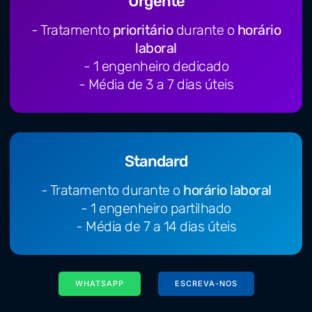
Urgente
- Tratamento
prioritário
durante o
horário
laboral
- 1 engenheiro dedicado
- Média de 3 a 7 dias úteis
Standard
- Tratamento durante o
horário laboral
- 1 engenheiro partilhado
- Média de 7 a 14 dias úteis
WHATSAPP
ESCREVA-NOS