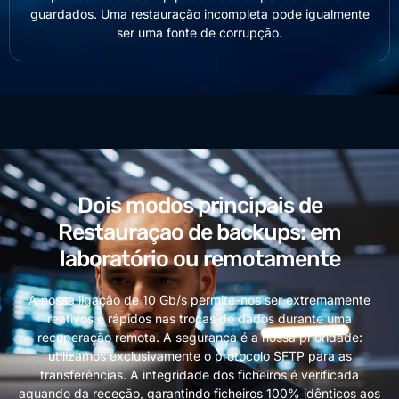
guardados. Uma restauração incompleta pode igualmente
ser uma fonte de corrupção.
Dois modos principais de
Restauraçao de backups: em
laboratório ou remotamente
A nossa ligação de 10 Gb/s permite-nos ser extremamente
reativos e rápidos nas trocas de dados durante uma
recuperação remota. A segurança é a nossa prioridade:
utilizamos exclusivamente o protocolo SFTP para as
transferências. A integridade dos ficheiros é verificada
aquando da receção, garantindo ficheiros 100% idênticos aos