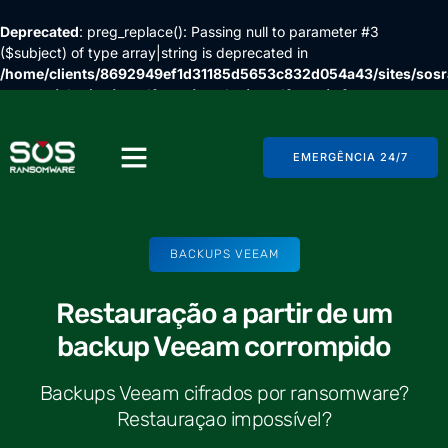
Deprecated
: preg_replace(): Passing null to parameter #3
($subject) of type array|string is deprecated in
/home/clients/8692949ef1d31185d5653c832d054a43/sites/so
content/plugins/wordfence/vendor/wordfence/wf-
waf/src/lib/rules.php
on line
1896
EMERGÊNCIA 24/7
BACKUPS VEEAM
Restauração a partir de um
backup Veeam corrompido
Backups Veeam cifrados por ransomware?
Restauraçao impossível?