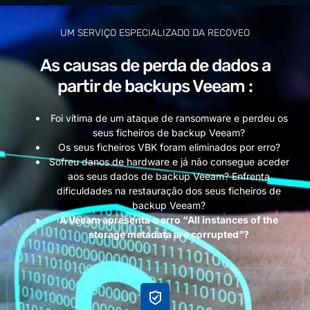
UM SERVIÇO ESPECIALIZADO DA RECOVEO
As causas de perda de dados a
partir de backups Veeam :
Foi vítima de um ataque de ransomware e perdeu os
seus ficheiros de backup Veeam?
Os seus ficheiros VBK foram eliminados por erro?
Sofreu danos de hardware e já não consegue aceder
aos seus dados de backup Veeam?
Enfrenta
dificuldades na restauração dos seus ficheiros de
backup Veeam?
A Veeam apresenta o erro “All instances of the
storage metadata are corrupted”?