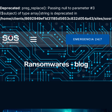
Deprecated
: preg_replace(): Passing null to parameter #3
($subject) of type array|string is deprecated in
/home/clients/8692949ef1d31185d5653c832d054a43/sites/so
content/plugins/wordfence/vendor/wordfence/wf-
waf/src/lib/rules.php
on line
1896
EMERGENCIA 24/7
Ransomwares - blog