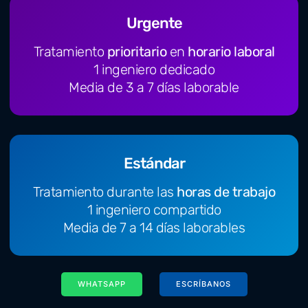
Urgente
Tratamiento
prioritario
en
horario laboral
1 ingeniero dedicado
Media de 3 a 7 días laborable
Estándar
Tratamiento durante las
horas de trabajo
1 ingeniero compartido
Media de 7 a 14 días laborables
WHATSAPP
ESCRÍBANOS