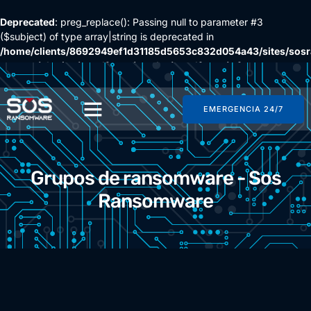
Deprecated
: preg_replace(): Passing null to parameter #3
($subject) of type array|string is deprecated in
/home/clients/8692949ef1d31185d5653c832d054a43/sites/so
content/plugins/wordfence/vendor/wordfence/wf-
waf/src/lib/rules.php
on line
1896
EMERGENCIA 24/7
Grupos de ransomware - Sos
Ransomware