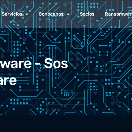
Servicios
Conócenos
Socios
Ransomwar
ware - Sos
re