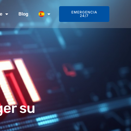
EMERGENCIA
e
Blog
24/7
er su