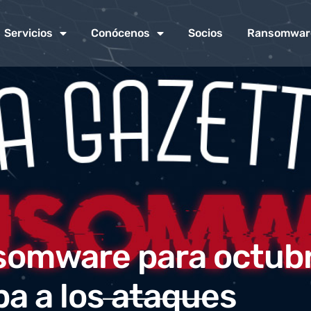
Servicios
Conócenos
Socios
Ransomwar
nsomware para octub
a a los ataques