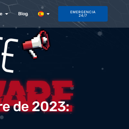
EMERGENCIA
e
Blog
24/7
re de 2023: