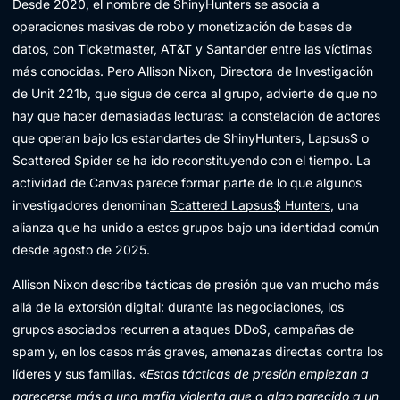
Desde 2020, el nombre de ShinyHunters se asocia a
operaciones masivas de robo y monetización de bases de
datos, con Ticketmaster, AT&T y Santander entre las víctimas
más conocidas. Pero Allison Nixon, Directora de Investigación
de Unit 221b, que sigue de cerca al grupo, advierte de que no
hay que hacer demasiadas lecturas: la constelación de actores
que operan bajo los estandartes de ShinyHunters, Lapsus$ o
Scattered Spider se ha ido reconstituyendo con el tiempo. La
actividad de Canvas parece formar parte de lo que algunos
investigadores denominan
Scattered Lapsus$ Hunters
, una
alianza que ha unido a estos grupos bajo una identidad común
desde agosto de 2025.
Allison Nixon describe tácticas de presión que van mucho más
allá de la extorsión digital: durante las negociaciones, los
grupos asociados recurren a ataques DDoS, campañas de
spam y, en los casos más graves, amenazas directas contra los
líderes y sus familias.
«Estas tácticas de presión empiezan a
parecerse más a una mafia violenta que a algo parecido a un