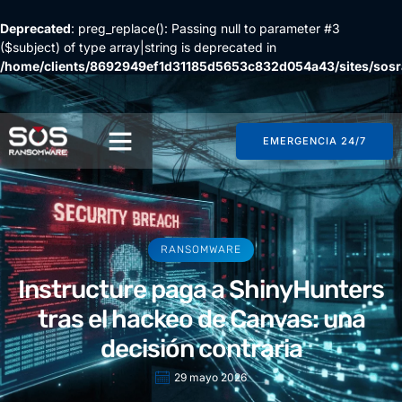
Deprecated
: preg_replace(): Passing null to parameter #3
($subject) of type array|string is deprecated in
/home/clients/8692949ef1d31185d5653c832d054a43/sites/so
content/plugins/wordfence/vendor/wordfence/wf-
waf/src/lib/rules.php
on line
1896
EMERGENCIA 24/7
RANSOMWARE
Instructure paga a ShinyHunters
tras el hackeo de Canvas: una
decisión contraria
29 mayo 2026