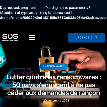
Deprecated
: preg_replace(): Passing null to parameter #3
($subject) of type array|string is deprecated in
/home/clients/8692949ef1d31185d5653c832d054a43/sites/so
content/plugins/wordfence/vendor/wordfence/wf-
waf/src/lib/rules.php
on line
1896
URGENCE 24/7
RANSOMWARE
Lutter contre les ransomwares :
50 pays s’engagent à ne pas
céder aux demandes de rançon
20 novembre 2023