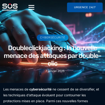
URGENCE 24/7
CYBERSÉCURITÉ
Doubleclickjacking : la nouvelle
menace des attaques par double-
clic
7 janvier 2025
Les menaces de
cybersécurité
ne cessent de se diversifier, et
les techniques d’attaque évoluent pour contourner les
protections mises en place. Parmi ces nouvelles formes