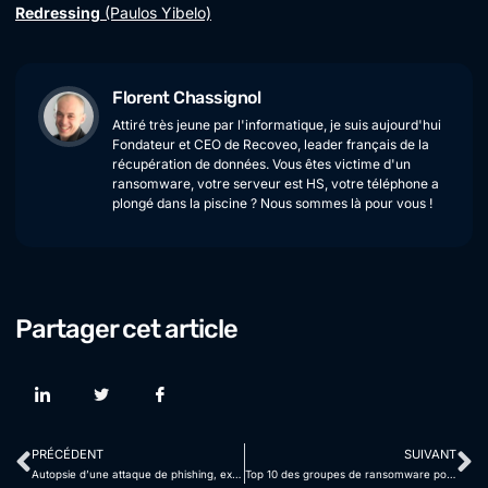
Redressing
(Paulos Yibelo)
Florent Chassignol
Attiré très jeune par l'informatique, je suis aujourd'hui
Fondateur et CEO de Recoveo, leader français de la
récupération de données. Vous êtes victime d'un
ransomware, votre serveur est HS, votre téléphone a
plongé dans la piscine ? Nous sommes là pour vous !
Partager cet article
PRÉCÉDENT
SUIVANT
Autopsie d’une attaque de phishing, explosion des tentatives en 2024
Top 10 des groupes de ransomware pour janvier 2025