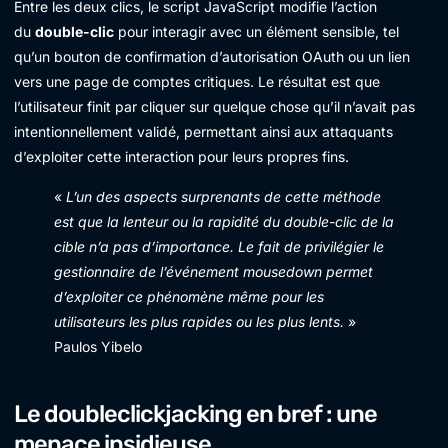
Entre les deux clics, le script JavaScript modifie l’action
du
double-clic
pour interagir avec un élément sensible, tel
qu’un bouton de confirmation d’autorisation OAuth ou un lien
vers une page de comptes critiques. Le résultat est que
l’utilisateur finit par cliquer sur quelque chose qu’il n’avait pas
intentionnellement validé, permettant ainsi aux attaquants
d’exploiter cette interaction pour leurs propres fins.
«
L’un des aspects surprenants de cette méthode
est que la lenteur ou la rapidité du double-clic de la
cible n’a pas d’importance. Le fait de privilégier le
gestionnaire de l’événement mousedown permet
d’exploiter ce phénomène même pour les
utilisateurs les plus rapides ou les plus lents.
»
Paulos Yibelo
Le doubleclickjacking en bref : une
menace insidieuse