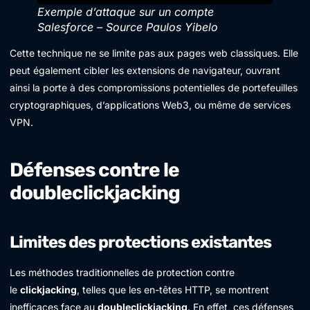
Exemple d’attaque sur un compte
Salesforce – Source Paulos Yibelo
Cette technique ne se limite pas aux pages web classiques. Elle
peut également cibler les extensions de navigateur, ouvrant
ainsi la porte à des compromissions potentielles de portefeuilles
cryptographiques, d’applications Web3, ou même de services
VPN.
Défenses contre le
doubleclickjacking
Limites des protections existantes
Les méthodes traditionnelles de protection contre
le
clickjacking
, telles que les en-têtes HTTP, se montrent
inefficaces face au
doubleclickjacking
. En effet, ces défenses