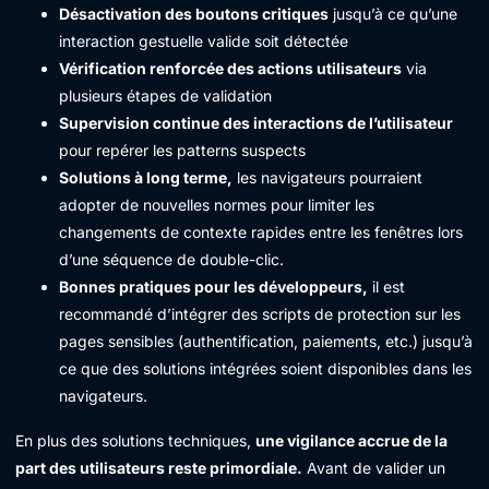
Désactivation des boutons critiques
jusqu’à ce qu’une
interaction gestuelle valide soit détectée
Vérification renforcée des actions utilisateurs
via
plusieurs étapes de validation
Supervision continue des interactions de l’utilisateur
pour repérer les patterns suspects
Solutions à long terme,
les navigateurs pourraient
adopter de nouvelles normes pour limiter les
changements de contexte rapides entre les fenêtres lors
d’une séquence de double-clic.
Bonnes pratiques pour les développeurs,
il est
recommandé d’intégrer des scripts de protection sur les
pages sensibles (authentification, paiements, etc.) jusqu’à
ce que des solutions intégrées soient disponibles dans les
navigateurs.
En plus des solutions techniques,
une vigilance accrue de la
part des utilisateurs reste primordiale.
Avant de valider un