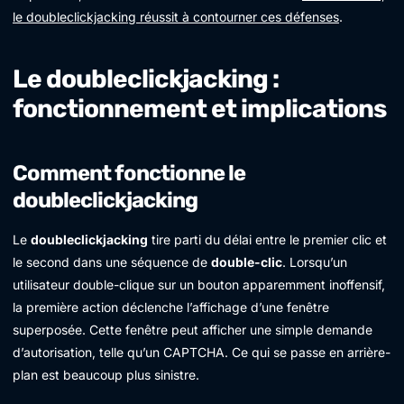
le doubleclickjacking réussit à contourner ces défenses
.
Le doubleclickjacking :
fonctionnement et implications
Comment fonctionne le
doubleclickjacking
Le
doubleclickjacking
tire parti du délai entre le premier clic et
le second dans une séquence de
double-clic
. Lorsqu’un
utilisateur double-clique sur un bouton apparemment inoffensif,
la première action déclenche l’affichage d’une fenêtre
superposée. Cette fenêtre peut afficher une simple demande
d’autorisation, telle qu’un CAPTCHA. Ce qui se passe en arrière-
plan est beaucoup plus sinistre.