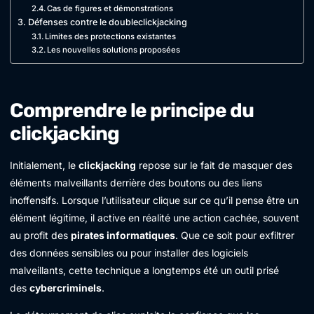
Cas de figures et démonstrations
Défenses contre le doubleclickjacking
Limites des protections existantes
Les nouvelles solutions proposées
Comprendre le principe du
clickjacking
Initialement, le
clickjacking
repose sur le fait de masquer des
éléments malveillants derrière des boutons ou des liens
inoffensifs. Lorsque l’utilisateur clique sur ce qu’il pense être un
élément légitime, il active en réalité une action cachée, souvent
au profit des
pirates informatiques
. Que ce soit pour exfiltrer
des données sensibles ou pour installer des logiciels
malveillants, cette technique a longtemps été un outil prisé
des
cybercriminels
.