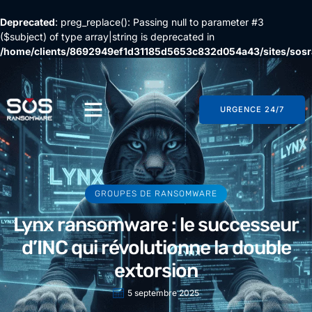
Deprecated
: preg_replace(): Passing null to parameter #3
($subject) of type array|string is deprecated in
/home/clients/8692949ef1d31185d5653c832d054a43/sites/so
content/plugins/wordfence/vendor/wordfence/wf-
waf/src/lib/rules.php
on line
1896
URGENCE 24/7
GROUPES DE RANSOMWARE
Lynx ransomware : le successeur
d’INC qui révolutionne la double
extorsion
5 septembre 2025