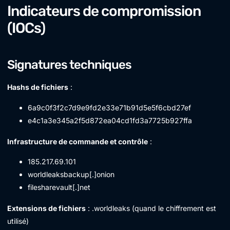
Indicateurs de compromission
(IOCs)
Signatures techniques
Hashs de fichiers
:
6a9c0f3f2c7d9e9fd2e33e71b91d5e5f6cbd27ef
e4c1a3e345a2f5d872ea04cd1fd3a7725b927ffa
Infrastructure de commande et contrôle
:
185.217.69.101
worldleaksbackup[.]onion
filesharevault[.]net
Extensions de fichiers
: .worldleaks (quand le chiffrement est
utilisé)