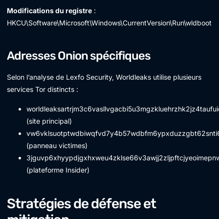
Modifications du registre
:
HKCU\Software\Microsoft\Windows\CurrentVersion\Run\wldboot
Adresses Onion spécifiques
Selon l’analyse de Lexfo Security, Worldleaks utilise plusieurs
services Tor distincts :
worldleaksartrjm3c6vasllvgacbi5u3mgzkluehrzhk2jz4taufuid
(site principal)
vw6vklsuotptwdbiwqfvd7y4b57wdbfm6ypxduzzgbt62snti6
(panneau victimes)
3jguvp6xhyypdjgxhxweu4zklse66v3awjj2zljpftcjyeoimepnw
(plateforme Insider)
Stratégies de défense et