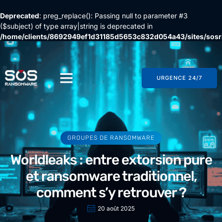
Deprecated
: preg_replace(): Passing null to parameter #3
($subject) of type array|string is deprecated in
/home/clients/8692949ef1d31185d5653c832d054a43/sites/so
content/plugins/wordfence/vendor/wordfence/wf-
waf/src/lib/rules.php
on line
1896
URGENCE 24/7
GROUPES DE RANSOMWARE
Worldleaks : entre extorsion pure
et ransomware traditionnel,
comment s’y retrouver ?
20 août 2025