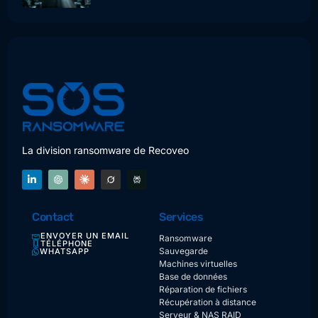
La division ransomware de Recoveo
Contact
Services
ENVOYER UN EMAIL
Ransomware
TÉLÉPHONE
Sauvegarde
WHATSAPP
Machines virtuelles
Base de données
Réparation de fichiers
Récupération à distance
Serveur & NAS RAID