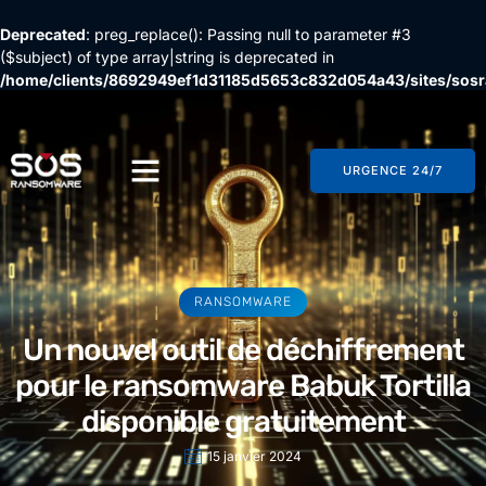
Deprecated
: preg_replace(): Passing null to parameter #3
($subject) of type array|string is deprecated in
/home/clients/8692949ef1d31185d5653c832d054a43/sites/so
content/plugins/wordfence/vendor/wordfence/wf-
waf/src/lib/rules.php
on line
1896
URGENCE 24/7
RANSOMWARE
Un nouvel outil de déchiffrement
pour le ransomware Babuk Tortilla
disponible gratuitement
15 janvier 2024